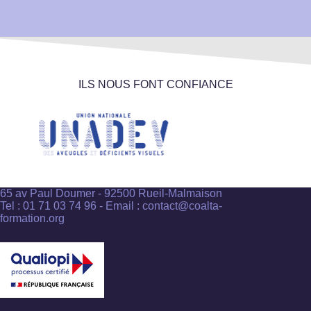
ILS NOUS FONT CONFIANCE
65 av Paul Doumer - 92500 Rueil-Malmaison
Tel : 01 71 03 74 96 - Email : contact@coalta-
formation.org