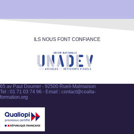
ILS NOUS FONT CONFIANCE
65 av Paul Doumer - 92500 Rueil-Malmaison
Tel : 01 71 03 74 96 - Email : contact@coalta-
formation.org