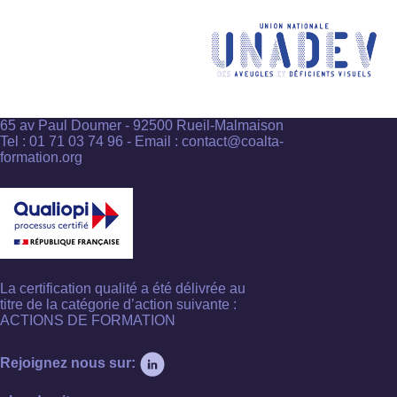
65 av Paul Doumer - 92500 Rueil-Malmaison
Tel : 01 71 03 74 96 - Email : contact@coalta-
formation.org
La certification qualité a été délivrée au
titre de la catégorie d’action suivante :
ACTIONS DE FORMATION
Rejoignez nous sur: